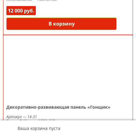
12 000 руб.
В корзину
Декоративно-развивающая панель «Гонщик»
Артикул
—
14-31
Размер ВxШ мм
—
1300х660 мм
Материал
—
МДФ 6-10 мм/фанера/полимерная пленка/акриловая
Ваша корзина пуста
краска
Использование
—
Настенная