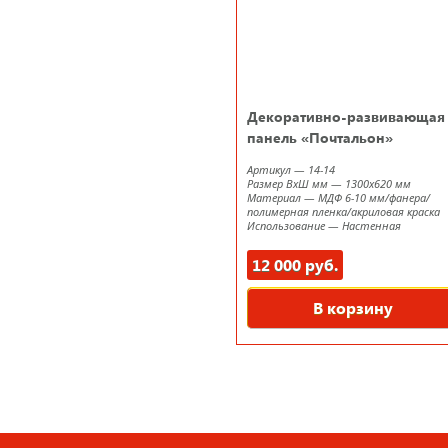
Декоративно-развивающая
панель «Почтальон»
Артикул
—
14-14
Размер ВxШ мм
—
1300х620 мм
Материал
—
МДФ 6-10 мм/фанера/
полимерная пленка/акриловая краска
Использование
—
Настенная
12 000 руб.
В корзину