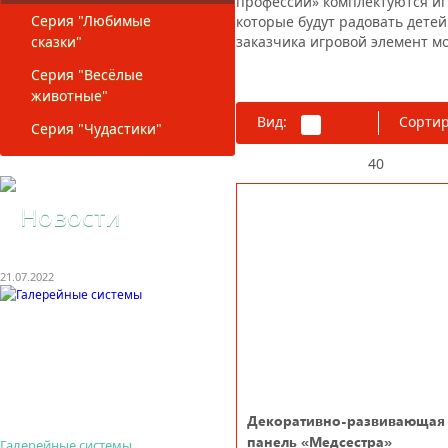
профессии» комплектуются иг
Серия "Любимые
которые будут радовать дете
сказки"
заказчика игровой элемент м
Серия "Весёлые
животные"
Вид:
Сортир
Серия "Чудастики"
На странице:
40
80
12
Новости
21.07.2022
Декоративно-развивающая
панель «Медсестра»
Галерейные системы