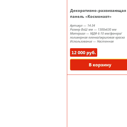
Декоративно-развивающая
панель «Космонавт»
Артикул
—
14-34
Размер ВxШ мм
—
1300х630 мм
Материал
—
МДФ 6-10 мм/фанера/
полимерная пленка/акриловая краска
Использование
—
Настенная
12 000 руб.
В корзину