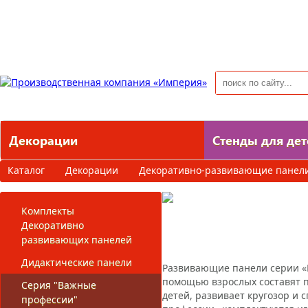
Главная
О компании
Как сделать заказ
Оплата
Доста
Декорации
Стенды для дет
Каталог
Декорации
Декоративно-развивающие панел
Комплекты
Серия "Важные
Декоративно
развивающих панелей
Дидактические панели
Развивающие панели серии «В
помощью взрослых составят 
Серия "Важные
детей, развивает кругозор и
профессии"