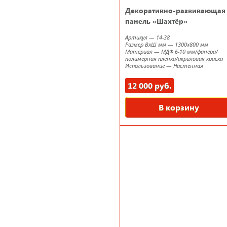
Декоративно-развивающая
панель «Шахтёр»
Артикул
—
14-38
Размер ВxШ мм
—
1300х800 мм
Материал
—
МДФ 6-10 мм/фанера/
полимерная пленка/акриловая краска
Использование
—
Настенная
12 000 руб.
В корзину