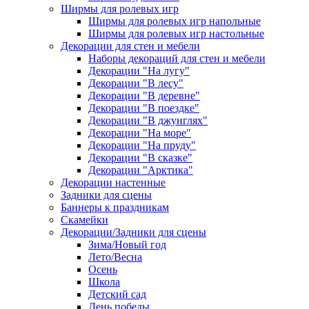
Ширмы для ролевых игр
Ширмы для ролевых игр напольные
Ширмы для ролевых игр настольные
Декорации для стен и мебели
Наборы декораций для стен и мебели
Декорации "На лугу"
Декорации "В лесу"
Декорации "В деревне"
Декорации "В поездке"
Декорации "В джунглях"
Декорации "На море"
Декорации "На пруду"
Декорации "В сказке"
Декорации "Арктика"
Декорации настенные
Задники для сцены
Баннеры к праздникам
Скамейки
Декорации/Задники для сцены
Зима/Новый год
Лето/Весна
Осень
Школа
Детский сад
День победы