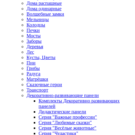
Дома распашные
Дома одинарные
Волшебные замки
Мельницы
Колодцы
Печки
Мосты
Заборы
Деревья
Лес
Кусты, Цветы
Пни
Грибы
Радуга
Матрёшки
Сказочные герои
Транспорт
Декоративно-развивающие панели
Комплекты Декоративно развивающих
панелей
Дидактические панели
Серия "Важные профессии"
Серия "Любимые сказки"
Серия "Весёлые животные"
Серия "Чудастики"