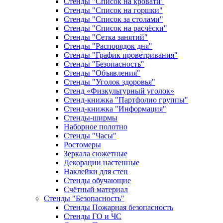
Стенды "Список на кровати"
Стенды "Список на горшки"
Стенды "Список за столами"
Стенды "Список на расчёски"
Стенды "Сетка занятий"
Стенды "Распорядок дня"
Стенды "График проветривания"
Стенды "Безопасность"
Стенды "Объявления"
Стенды "Уголок здоровья"
Стенд «Физкультурный уголок»
Стенд-книжка "Партфолио группы"
Стенд-книжка "Информация"
Стенды-ширмы
Наборное полотно
Стенды "Часы"
Ростомеры
Зеркала сюжетные
Декорации настенные
Наклейки для стен
Стенды обучающие
Счётный материал
Стенды "Безопасность"
Стенды Пожарная безопасность
Стенды ГО и ЧС