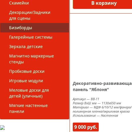
В корзину
Скамейки
Декорации/Задники
для сцены
Бизиборды
Галерейные системы
Зеркала детские
Магнитно маркерные
стенды
Пробковые доски
Игровые модули
Декоративно-развивающа
панель "Яблоня"
Меловые доски для
детей (уличные)
Артикул
—
ВВ-11
Размер ВxШ мм
—
1130х650 мм
Мягкие настенные
Материал
—
МДФ 6/10/12 мм/фанера/
панели
полимерная пленка/акриловая краска
Использование
—
Настенная
9 000 руб.