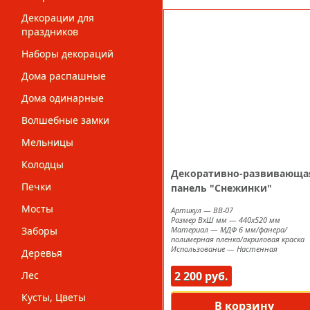
Декорации для
праздников
Наборы декораций
Дома распашные
Дома одинарные
Волшебные замки
Мельницы
Колодцы
Декоративно-развивающа
Печки
панель "Снежинки"
Мосты
Артикул
—
ВВ-07
Размер ВxШ мм
—
440х520 мм
Заборы
Материал
—
МДФ 6 мм/фанера/
полимерная пленка/акриловая краска
Использование
—
Настенная
Деревья
Лес
2 200 руб.
Кусты, Цветы
В корзину