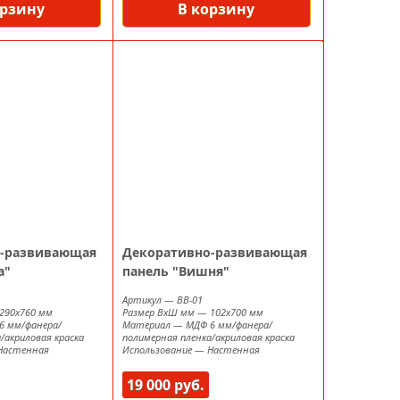
орзину
В корзину
-развивающая
Декоративно-развивающая
а"
панель "Вишня"
Артикул
—
BB-01
290х760 мм
Размер ВxШ мм
—
102х700 мм
6 мм/фанера/
Материал
—
МДФ 6 мм/фанера/
/акриловая краска
полимерная пленка/акриловая краска
Настенная
Использование
—
Настенная
19 000 руб.