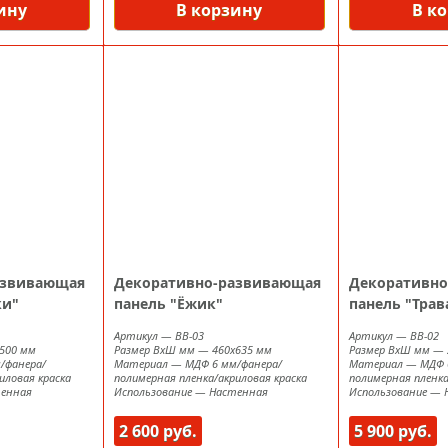
ину
В корзину
В к
азвивающая
Декоративно-развивающая
Декоративно
ки"
панель "Ёжик"
панель "Трав
Артикул
—
ВВ-03
Артикул
—
ВВ-02
500 мм
Размер ВxШ мм
—
460х635 мм
Размер ВxШ мм
—
/фанера/
Материал
—
МДФ 6 мм/фанера/
Материал
—
МДФ 
иловая краска
полимерная пленка/акриловая краска
полимерная пленка
енная
Использование
—
Настенная
Использование
—
2 600 руб.
5 900 руб.