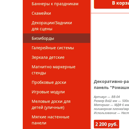
В корз
Баннеры к праздникам
Скамейки
Декорации/Задники
для сцены
Бизиборды
Галерейные системы
Зеркала детские
Магнитно маркерные
стенды
Декоративно-р
Пробковые доски
панель "Ромаш
Игровые модули
Артикул
—
ВВ-04
Меловые доски для
Размер ВxШ мм
—
500х
Материал
—
МДФ 6 мм
детей (уличные)
полимерная пленка/акр
Использование
—
Наст
Мягкие настенные
панели
2 200 руб.