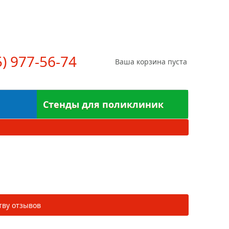
райс-лист
Контакты
Вход
Регистрация
5) 977-56-74
Ваша корзина пуста
Стенды для поликлиник
тву отзывов