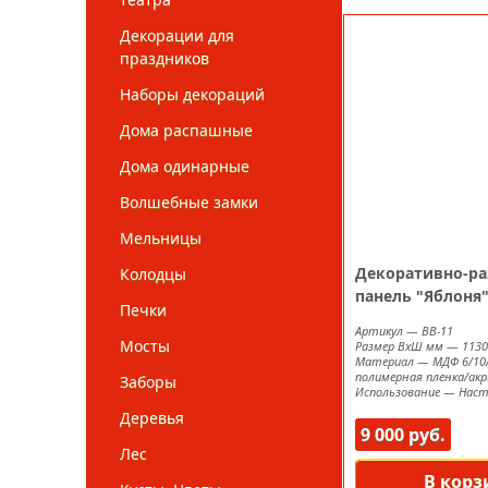
Декорации для
праздников
Наборы декораций
Дома распашные
Дома одинарные
Волшебные замки
Мельницы
Декоративно-р
Колодцы
панель "Яблоня
Печки
Артикул
—
ВВ-11
Мосты
Размер ВxШ мм
—
1130
Материал
—
МДФ 6/10
полимерная пленка/акр
Заборы
Использование
—
Наст
Деревья
9 000 руб.
Лес
В корз