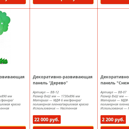
азвивающая
Декоративно-развивающая
Декоративно
"
панель “Дерево”
панель "Сне
Артикул
—
ВВ-12
Артикул
—
ВВ-07
х890 мм
Размер ВxШ мм
—
1730х896 мм
Размер ВxШ мм
—
/фанера/
Материал
—
МДФ 6 мм/фанера/
Материал
—
МДФ 
иловая краска
полимерная пленка/акриловая краска
полимерная пленка
енная
Использование
—
Настенная
Использование
—
22 000 руб.
2 200 руб.