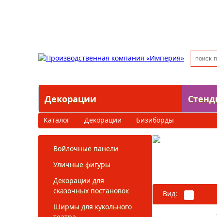
Главная
О компании
Как сделать заказ
О
Декорации
Стенд
Каталог
Декорации
Бизиборды
Войлочные панели
Бизибор
Уличные фигуры
Декорации для
сказочных постановок
Вид:
Ширмы для кукольного
На странице:
театра