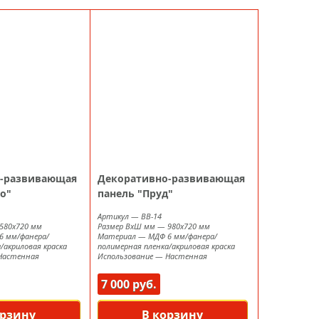
-развивающая
Декоративно-развивающая
о"
панель "Пруд"
Артикул
—
ВВ-14
580х720 мм
Размер ВxШ мм
—
980х720 мм
6 мм/фанера/
Материал
—
МДФ 6 мм/фанера/
/акриловая краска
полимерная пленка/акриловая краска
Настенная
Использование
—
Настенная
7 000 руб.
орзину
В корзину