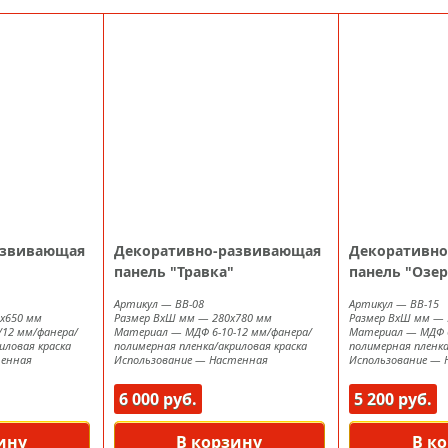
азвивающая
Декоративно-развивающая
Декоративно
"
панель "Травка"
панель "Озер
Артикул
—
ВВ-08
Артикул
—
ВВ-15
х650 мм
Размер ВxШ мм
—
280х780 мм
Размер ВxШ мм
—
/12 мм/фанера/
Материал
—
МДФ 6-10-12 мм/фанера/
Материал
—
МДФ 
иловая краска
полимерная пленка/акриловая краска
полимерная пленка
енная
Использование
—
Настенная
Использование
—
6 000 руб.
5 200 руб.
ину
В корзину
В к