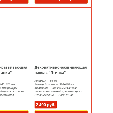
-развивающая
Декоративно-развивающая
жинки"
панель "Птичка"
Артикул
—
ВВ-06
440х520 мм
Размер ВxШ мм
—
390х690 мм
6 мм/фанера/
Материал
—
МДФ 6 мм/фанера/
/акриловая краска
полимерная пленка/акриловая краска
Настенная
Использование
—
Настенная
2 400 руб.