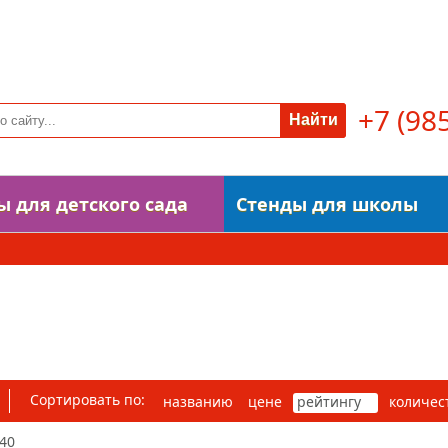
плата
Доставка
Новости
Акции
Сотрудничество
П
+7 (98
ы для детского сада
Стенды для школы
ды
Сортировать по:
названию
цене
рейтингу
количес
40
80
120
200
Все