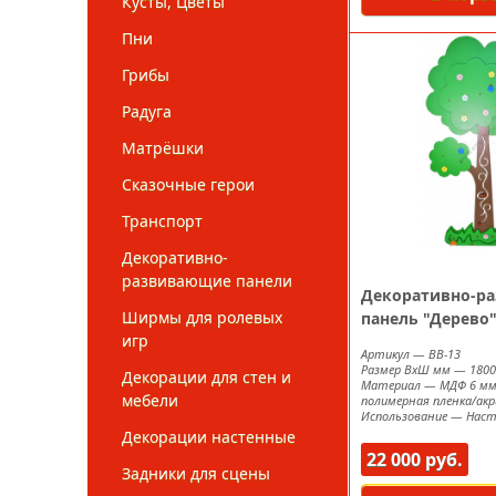
Кусты, Цветы
Пни
Грибы
Радуга
Матрёшки
Сказочные герои
Транспорт
Декоративно-
развивающие панели
Декоративно-р
Ширмы для ролевых
панель "Дерево
игр
Артикул
—
ВВ-13
Размер ВxШ мм
—
1800
Декорации для стен и
Материал
—
МДФ 6 мм
мебели
полимерная пленка/акр
Использование
—
Наст
Декорации настенные
22 000 руб.
Задники для сцены